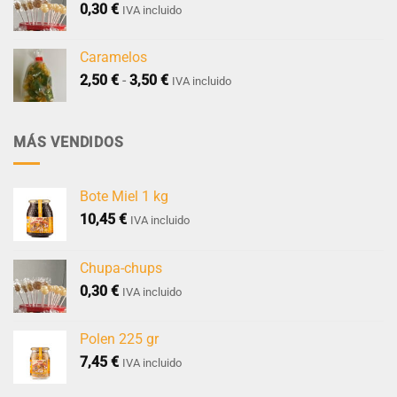
0,30
€
IVA incluido
Caramelos
Rango
2,50
€
-
3,50
€
IVA incluido
de
precios:
desde
MÁS VENDIDOS
2,50 €
hasta
3,50 €
Bote Miel 1 kg
10,45
€
IVA incluido
Chupa-chups
0,30
€
IVA incluido
Polen 225 gr
7,45
€
IVA incluido