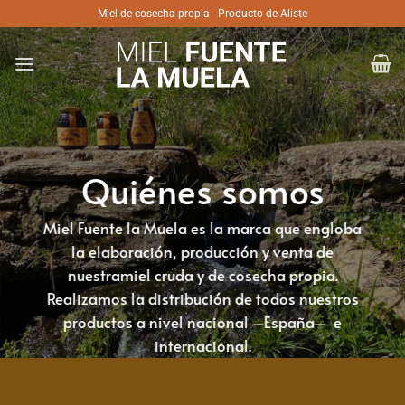
Saltar
Miel de cosecha propia - Producto de Aliste
al
contenido
Quiénes somos
Miel Fuente la Muela
es la marca que engloba
la elaboración,
producción y venta
de
nuestra
miel cruda y de cosecha propia
.
Realizamos la
distribución
de todos nuestros
productos a nivel nacional –
España
– e
internacional.