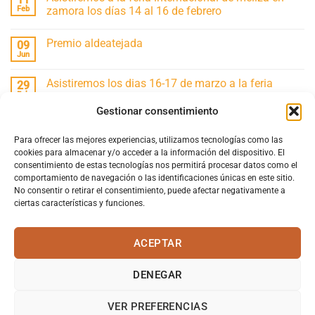
Feb
zamora los días 14 al 16 de febrero
No
hay
Premio aldeatejada
09
comentarios
en
Jun
No
Asistiremos
hay
a
comentarios
la
Asistiremos los dias 16-17 de marzo a la feria
29
en
feria
Premio
Feb
artesanal de san vitero
internacional
aldeatejada
de
Gestionar consentimiento
No
meliza
hay
en
comentarios
zamora
ETIQUETAS
en
Para ofrecer las mejores experiencias, utilizamos tecnologías como las
los
Asistiremos
cookies para almacenar y/o acceder a la información del dispositivo. El
días
los
14
consentimiento de estas tecnologías nos permitirá procesar datos como el
dias
al
16-
comportamiento de navegación o las identificaciones únicas en este sitio.
16
17
de
No consentir o retirar el consentimiento, puede afectar negativamente a
de
febrero
marzo
ciertas características y funciones.
a
la
feria
artesanal
ACEPTAR
de
san
AVISO LEGAL
POLÍTICA DE DEVOLUCIONES Y REEMBOLSOS
vitero
POLÍTICA DE PRIVACIDAD
DENEGAR
VER PREFERENCIAS
PROGRAMA KIT DIGITAL COFINANCIADO POR LOS FONDOS NEXT GENERATION (UE) DEL