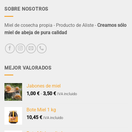
SOBRE NOSOTROS
Miel de cosecha propia - Producto de Aliste -
Creamos sólo
miel de abeja de pura calidad
MEJOR VALORADOS
Jabones de miel
Rango
1,00
€
-
3,50
€
IVA incluido
de
precios:
Bote Miel 1 kg
desde
10,45
€
1,00 €
IVA incluido
hasta
3,50 €